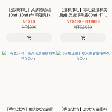
【溫和淨毛】柔膚體驗組
【溫和淨毛】零毛髮溫和美
10ml+10ml (每單限購1)
肌組 柔膚淨毛霜80ml+舒緩
修護露80ml
NT$10
NT$499 ~ NT$999
NT$300
NT$2,060
【香氛沐浴】癒創木潔膚露
【香氛沐浴】烏木潔膚露補